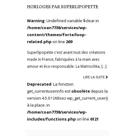
HORLOGES PAR SUPERLIPOPETTE
Warning
: Undefined variable $clear in
/home/coan7738/services/wp-
content/themes/forte/loop-
related.php
on line
269
Superlipopette c'est avant tout des créations
made in France, fabriquées à la main avec
amour et éco-responsable. La Matriochka, […]
LIRE LA SUITE
Deprecated
: La fonction
get_currentuserinfo est
obsolète
depuis la
version 4.5.0 ! Utilisez wp_get_current_user()
à la place. in
/home/coan7738/services/wp-
includes/functions.php
on line
6121