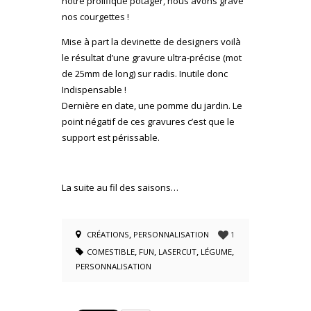
notre prolifique potager, nous avons gravé
nos courgettes !
Mise à part la devinette de designers voilà
le résultat d’une gravure ultra-précise (mot
de 25mm de long) sur radis. Inutile donc
Indispensable !
Dernière en date, une pomme du jardin. Le
point négatif de ces gravures c’est que le
support est périssable.
La suite au fil des saisons…
,
CRÉATIONS
PERSONNALISATION
1
,
,
,
,
COMESTIBLE
FUN
LASERCUT
LÉGUME
PERSONNALISATION